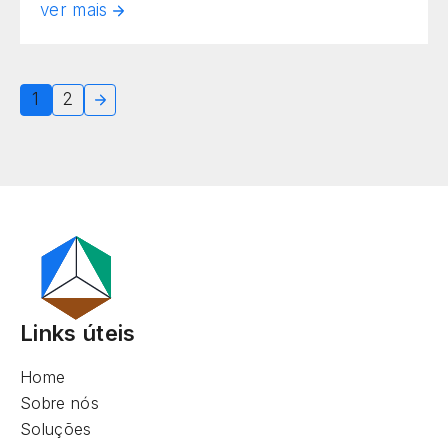
ver mais
novas soluções. Abordagens inovadoras
estão sendo amplamente adotadas pelos
donos de fazendas. Entre essas, uma das
1
2
práticas mais atuais e relevantes é o plantio
inteligente. Também conhecido como
agricultura de […]
Links úteis
Home
Sobre nós
Soluções