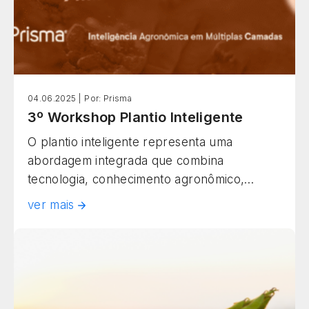
04.06.2025 |
Por: Prisma
3º Workshop Plantio Inteligente
O plantio inteligente representa uma
abordagem integrada que combina
tecnologia, conhecimento agronômico,
sustentabilidade e eficiência operacional
ver mais
para maximizar a produtividade agrícola. Esta
metodologia vai além das práticas
convencionais, incorporando diagnósticos
inteligentes, análise de dados,
monitoramento em tempo real e decisões