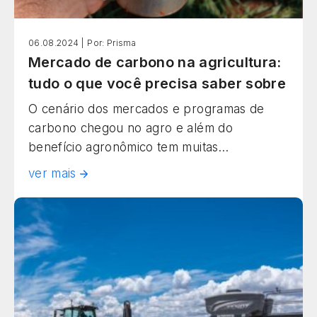
06.08.2024 |
Por: Prisma
Mercado de carbono na agricultura:
tudo o que você precisa saber sobre
O cenário dos mercados e programas de
carbono chegou no agro e além do
benefício agronômico tem muitas
oportunidades na mesa! Companhias de
ver mais
todos os segmentos estão usando, cada vez
mais, a compra de créditos de carbono para
atingir seus objetivos de sustentabilidade.
Entre tantos, alguns podem ser alcançados
com a contribuição dos agricultores, […]